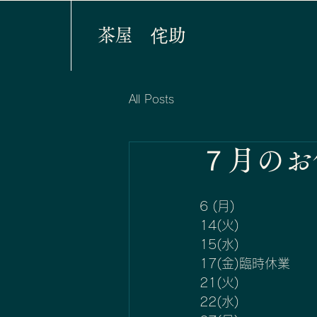
​茶屋 侘助
All Posts
７月のお休み 
6 (月)
14(火)
15(水)
17(金)臨時休業　
21(火)
22(水)